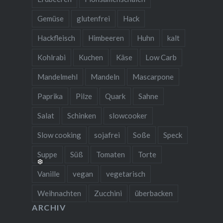
❅
❆
Gemüse
glutenfrei
Hack
Hackfleisch
Himbeeren
Huhn
kalt
Kohlrabi
Kuchen
Käse
Low Carb
Mandelmehl
Mandeln
Mascarpone
Paprika
Pilze
Quark
Sahne
Salat
Schinken
slowcooker
Slow cooking
sojafrei
Soße
Speck
Suppe
Süß
Tomaten
Torte
Vanille
vegan
vegetarisch
Weihnachten
Zucchini
überbacken
ARCHIV