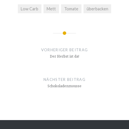
Low Carb
Mett
Tomate
überbacken
Beitragsnavigation
❅
❅
VORHERIGER BEITRAG
Der Herbst ist da!
NÄCHSTER BEITRAG
Schokoladenmousse