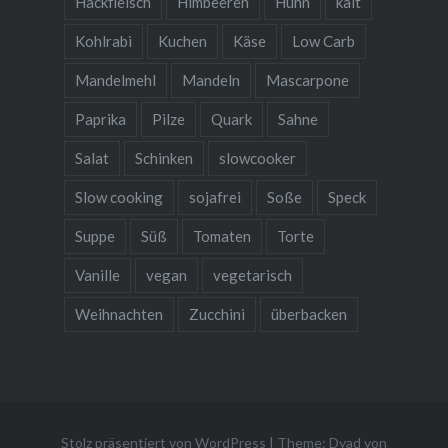
Hackfleisch
Himbeeren
Huhn
kalt
Kohlrabi
Kuchen
Käse
Low Carb
Mandelmehl
Mandeln
Mascarpone
Paprika
Pilze
Quark
Sahne
Salat
Schinken
slowcooker
Slow cooking
sojafrei
Soße
Speck
Suppe
Süß
Tomaten
Torte
Vanille
vegan
vegetarisch
Weihnachten
Zucchini
überbacken
Stolz präsentiert von WordPress
|
Theme: Dyad von