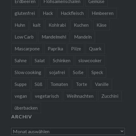
Erdbeeren
Flohsamenschalen
Gemüse
glutenfrei
Hack
Hackfleisch
Himbeeren
Huhn
kalt
Kohlrabi
Kuchen
Käse
Low Carb
Mandelmehl
Mandeln
Mascarpone
Paprika
Pilze
Quark
Sahne
Salat
Schinken
slowcooker
Slow cooking
sojafrei
Soße
Speck
Suppe
Süß
Tomaten
Torte
Vanille
vegan
vegetarisch
Weihnachten
Zucchini
überbacken
ARCHIV
Archiv