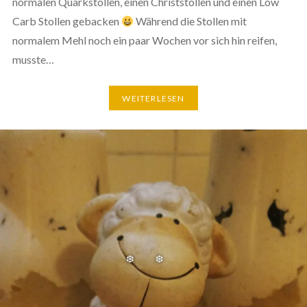
normalen Quarkstollen, einen Christstollen und einen Low
Carb Stollen gebacken
Während die Stollen mit
normalem Mehl noch ein paar Wochen vor sich hin reifen,
musste…
WEITERLESEN