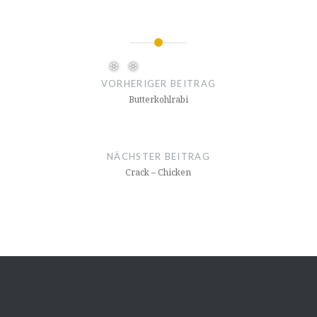
❅
Beitragsnavigation
VORHERIGER BEITRAG
Butterkohlrabi
NÄCHSTER BEITRAG
Crack – Chicken
❆
❆