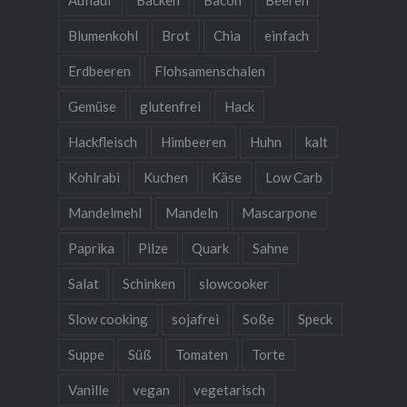
Auflauf
Backen
Bacon
Beeren
Blumenkohl
Brot
Chia
einfach
Erdbeeren
Flohsamenschalen
Gemüse
glutenfrei
Hack
Hackfleisch
Himbeeren
Huhn
kalt
Kohlrabi
Kuchen
Käse
Low Carb
Mandelmehl
Mandeln
Mascarpone
Paprika
Pilze
Quark
Sahne
Salat
Schinken
slowcooker
Slow cooking
sojafrei
Soße
Speck
Suppe
Süß
Tomaten
Torte
Vanille
vegan
vegetarisch