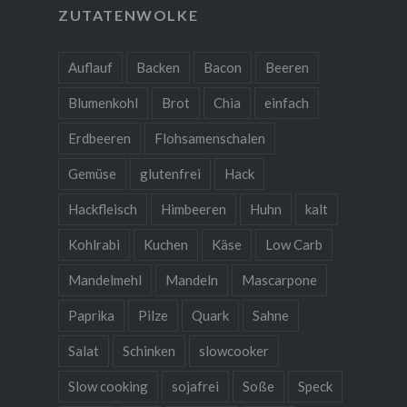
ZUTATENWOLKE
Auflauf
Backen
Bacon
Beeren
Blumenkohl
Brot
Chia
einfach
Erdbeeren
Flohsamenschalen
Gemüse
glutenfrei
Hack
Hackfleisch
Himbeeren
Huhn
kalt
Kohlrabi
Kuchen
Käse
Low Carb
Mandelmehl
Mandeln
Mascarpone
Paprika
Pilze
Quark
Sahne
Salat
Schinken
slowcooker
Slow cooking
sojafrei
Soße
Speck