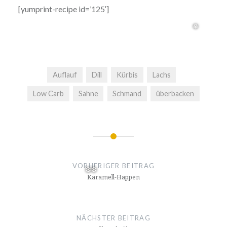
[yumprint-recipe id=’125′]
Auflauf
Dill
Kürbis
Lachs
Low Carb
Sahne
Schmand
überbacken
Beitragsnavigation
❅
VORHERIGER BEITRAG
Karamell-Happen
NÄCHSTER BEITRAG