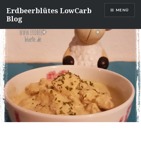
Direkt
Erdbeerblütes LowCarb
MENÜ
zum
Blog
Inhalt
❅
❅