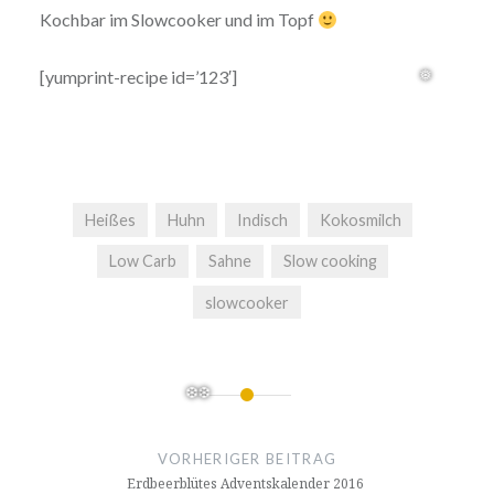
Kochbar im Slowcooker und im Topf
[yumprint-recipe id=’123′]
Heißes
Huhn
Indisch
Kokosmilch
Low Carb
Sahne
Slow cooking
slowcooker
❅
Beitragsnavigation
VORHERIGER BEITRAG
Erdbeerblütes Adventskalender 2016