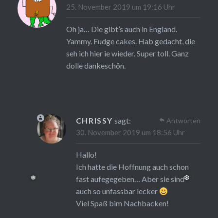
25. November 2019 um 19:16 Uhr
Oh ja… Die gibt’s auch in England.
Yammy. Fudge cakes. Hab gedacht, die
seh ich hier ie wieder. Super toll. Ganz
dolle dankeschön.
CHRISSY
sagt:
Antworten
30. November 2019 um 18:56 Uhr
Hallo!
Ich hatte die Hoffnung auch schon
fast aufegegeben… Aber sie sind
auch so unfassbar lecker
Viel Spaß bim Nachbacken!