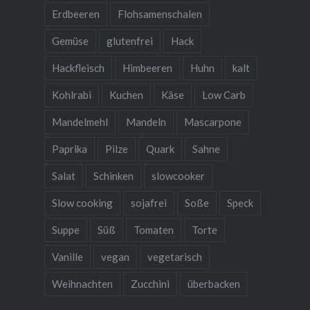
Erdbeeren
Flohsamenschalen
Gemüse
glutenfrei
Hack
Hackfleisch
Himbeeren
Huhn
kalt
Kohlrabi
Kuchen
Käse
Low Carb
Mandelmehl
Mandeln
Mascarpone
Paprika
Pilze
Quark
Sahne
Salat
Schinken
slowcooker
Slow cooking
sojafrei
Soße
Speck
Suppe
Süß
Tomaten
Torte
Vanille
vegan
vegetarisch
Weihnachten
Zucchini
überbacken