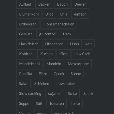
Auflauf
Backen
Bacon
Beeren
Blumenkohl
Brot
Chia
einfach
Erdbeeren
Flohsamenschalen
Gemüse
glutenfrei
Hack
Hackfleisch
Himbeeren
Huhn
kalt
Kohlrabi
Kuchen
Käse
Low Carb
Mandelmehl
Mandeln
Mascarpone
Paprika
Pilze
Quark
Sahne
Salat
Schinken
slowcooker
Slow cooking
sojafrei
Soße
Speck
Suppe
Süß
Tomaten
Torte
Vanille
vegan
vegetarisch