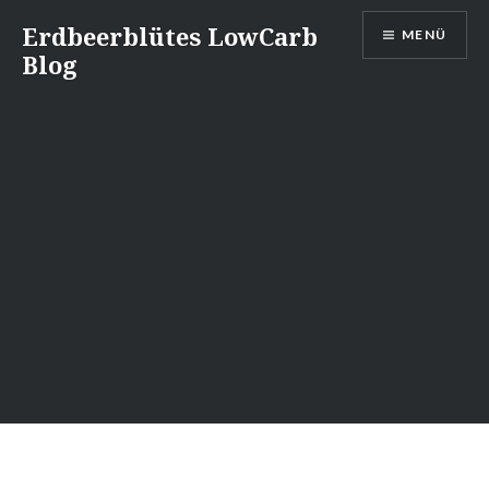
Direkt
Erdbeerblütes LowCarb
MENÜ
zum
Blog
Inhalt
❆
❆