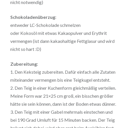
nicht notwendig)
❅
❅
Schokoladenüberzug:
entweder LC-Schokolade schmelzen
oder Kokosöl mit etwas Kakaopulver und Erythrit
vermengen (ist dann kakaohaltige Fettglasur und wird
nicht so hart :D)
Zubereitung:
1. Den Keksteig zubereiten. Dafür einfach alle Zutaten
miteinander vermengen bis eine Teigkugel entsteht.
2. Den Teig in einer Kuchenform gleichmäßig verteilen.
Meine Form war 21×25 cm groß, ein bisschen größer
hätte sie sein können, dann ist der Boden etwas dünner.
3. Den Teig mit einer Gabel mehrmals einstechen und
bei 190 Grad Umluft für 15 Minuten backen. Der Teig
bräunt sich dabei, wird aber erst beim Auskühlen fest.