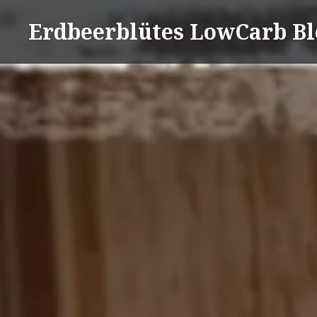
Direkt
Erdbeerblütes LowCarb Bl
zum
Inhalt