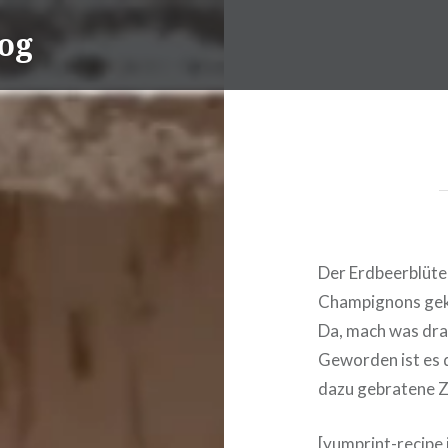
og
Der Erdbeerblüter
Champignons gekau
Da, mach was dra
Geworden ist es 
dazu gebratene Z
[yumprint-recipe 