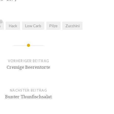
s
Hack
Low Carb
Pilze
Zucchini
ion
VORHERIGER BEITRAG
Cremige Beerentorte
NÄCHSTER BEITRAG
Bunter Thunfischsalat