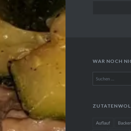
WAR NOCH NIC
Suchen
nach:
ZUTATENWOL
Auflauf
Backe