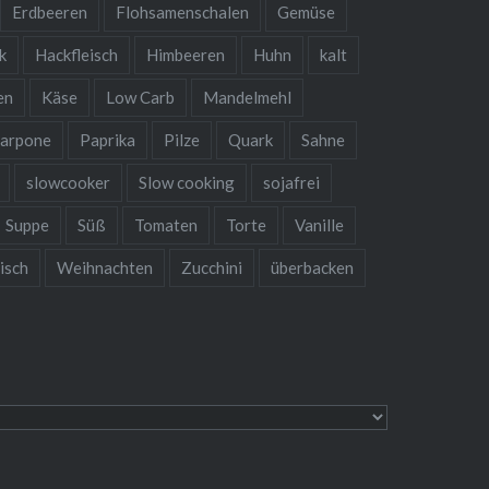
Erdbeeren
Flohsamenschalen
Gemüse
❅
k
Hackfleisch
Himbeeren
Huhn
kalt
en
Käse
Low Carb
Mandelmehl
arpone
Paprika
Pilze
Quark
Sahne
slowcooker
Slow cooking
sojafrei
Suppe
Süß
Tomaten
Torte
Vanille
isch
Weihnachten
Zucchini
überbacken