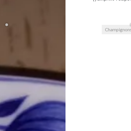
Champignon
❆
Beitragsnavigat