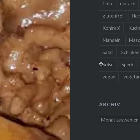
Chia
einfach
glutenfrei
Hac
Kohlrabi
Kuch
Mandeln
Masc
Salat
Schinken
Soße
Speck
vegan
vegetar
❆
ARCHIV
Archiv