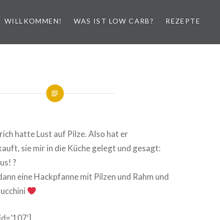
WILLKOMMEN!
WAS IST LOW CARB?
REZEPTE
ich hatte Lust auf Pilze. Also hat er
ft, sie mir in die Küche gelegt und gesagt:
us! ?
dann eine Hackpfanne mit Pilzen und Rahm und
ucchini
id=’107′]