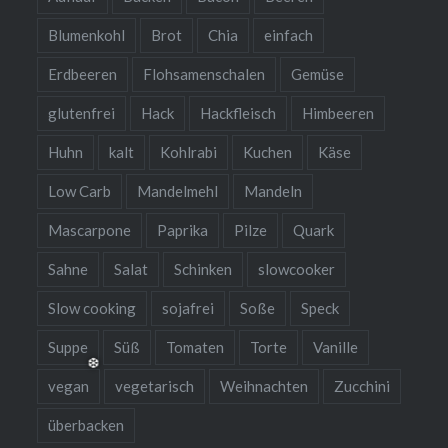
Blumenkohl
Brot
Chia
einfach
Erdbeeren
Flohsamenschalen
Gemüse
glutenfrei
Hack
Hackfleisch
Himbeeren
Huhn
kalt
Kohlrabi
Kuchen
Käse
Low Carb
Mandelmehl
Mandeln
Mascarpone
Paprika
Pilze
Quark
Sahne
Salat
Schinken
slowcooker
Slow cooking
sojafrei
Soße
Speck
Suppe
Süß
Tomaten
Torte
Vanille
vegan
vegetarisch
Weihnachten
Zucchini
überbacken