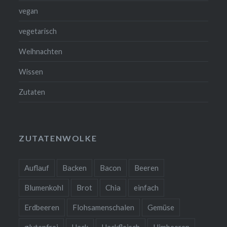
vegan
vegetarisch
Weihnachten
Wissen
Zutaten
ZUTATENWOLKE
Auflauf
Backen
Bacon
Beeren
Blumenkohl
Brot
Chia
einfach
Erdbeeren
Flohsamenschalen
Gemüse
❆
glutenfrei
Hack
Hackfleisch
Himbeeren