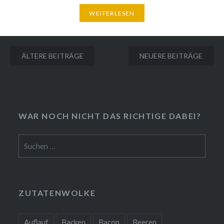
WEITERLESEN
Beitragsnavigation
ÄLTERE BEITRÄGE
NEUERE BEITRÄGE
❆
❆
WAR NOCH NICHT DAS RICHTIGE DABEI?
Suchen
nach:
ZUTATENWOLKE
Auflauf
Backen
Bacon
Beeren