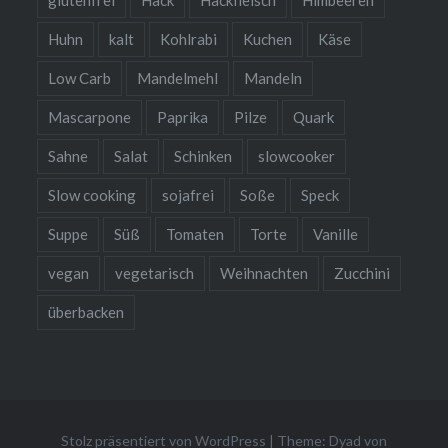
Huhn
kalt
Kohlrabi
Kuchen
Käse
Low Carb
Mandelmehl
Mandeln
Mascarpone
Paprika
Pilze
Quark
Sahne
Salat
Schinken
slowcooker
Slow cooking
sojafrei
Soße
Speck
Suppe
Süß
Tomaten
Torte
Vanille
vegan
vegetarisch
Weihnachten
Zucchini
überbacken
Stolz präsentiert von WordPress
|
Theme: Dyad von