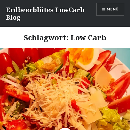
Direkt
Erdbeerblütes LowCarb
MENÜ
zum
Blog
Inhalt
Schlagwort: Low Carb