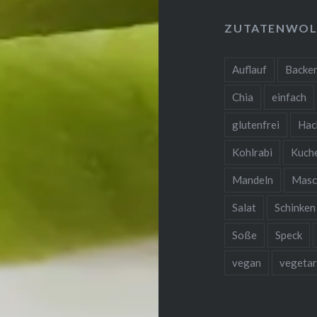
ZUTATENWOL
Auflauf
Backe
Chia
einfach
glutenfrei
Hac
Kohlrabi
Kuch
Mandeln
Masc
Salat
Schinken
Soße
Speck
vegan
vegetar
❆