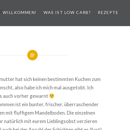
WILLKOMMEN!
WAS IST LOW CARB?
REZEPTE
utter hat sich keinen bestimmten Kuchen zum
scht, also habe ich mich mal ausgetobt. Ich
ngs auch vorher gewarnt
mmen ist ein bunter, frischer, überraschender
n mit fluffigem Mandelboden. Die einzelnen
hr natürlich mit eurem Lieblingsobst verzieren
 auch bei der Anzahl der Schichten gibt es (fast)