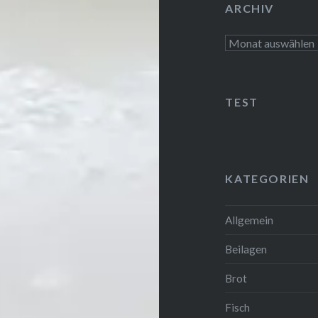
ARCHIV
Archiv
TEST
KATEGORIEN
Allgemein
Beilagen
Brot
Fisch