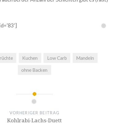
id=’83‘]
rüchte
Kuchen
Low Carb
Mandeln
ohne Backen
❅
ion
VORHERIGER BEITRAG
Kohlrabi-Lachs-Duett