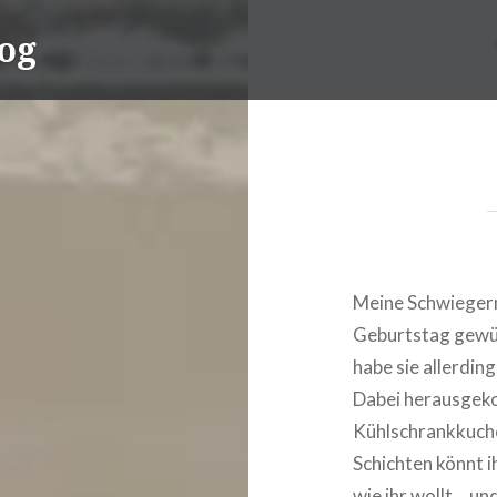
og
Meine Schwiegerm
Geburtstag gewün
habe sie allerdi
Dabei herausgeko
Kühlschrankkuche
Schichten könnt i
wie ihr wollt… und