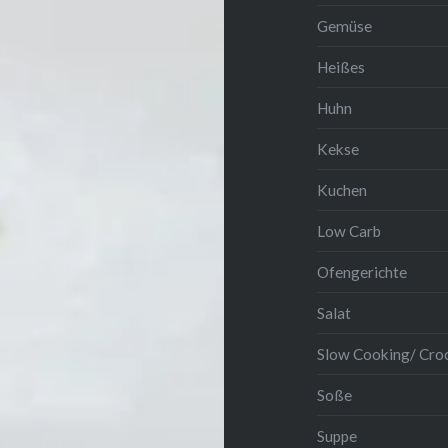
Gemüse
Heißes
Huhn
Kekse
Kuchen
Low Carb
Ofengerichte
Salat
Slow Cooking/ Cro
Soße
Suppe