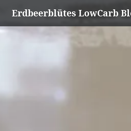
Direkt
Erdbeerblütes LowCarb Bl
zum
Inhalt