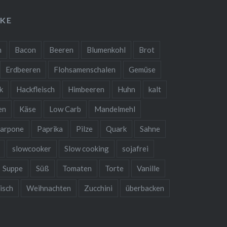
KE
n
Bacon
Beeren
Blumenkohl
Brot
Erdbeeren
Flohsamenschalen
Gemüse
k
Hackfleisch
Himbeeren
Huhn
kalt
en
Käse
Low Carb
Mandelmehl
arpone
Paprika
Pilze
Quark
Sahne
slowcooker
Slow cooking
sojafrei
Suppe
Süß
Tomaten
Torte
Vanille
isch
Weihnachten
Zucchini
überbacken