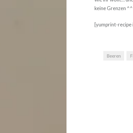
keine Grenzen ^^
[yumprint-recipe 
Beeren
F
❅
Beitragsnavigat