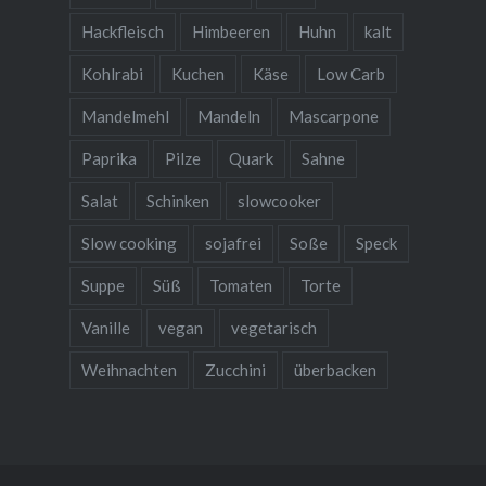
Hackfleisch
Himbeeren
Huhn
kalt
Kohlrabi
Kuchen
Käse
Low Carb
Mandelmehl
Mandeln
Mascarpone
Paprika
Pilze
Quark
Sahne
Salat
Schinken
slowcooker
Slow cooking
sojafrei
Soße
Speck
Suppe
Süß
Tomaten
Torte
Vanille
vegan
vegetarisch
Weihnachten
Zucchini
überbacken