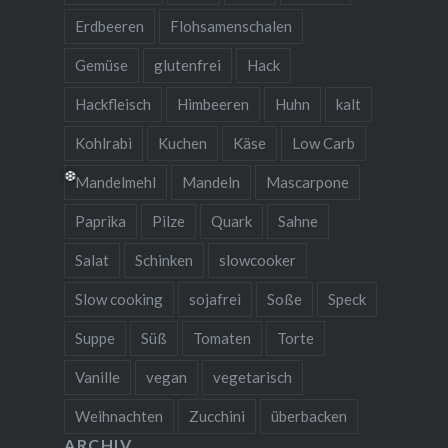
Erdbeeren
Flohsamenschalen
Gemüse
glutenfrei
Hack
Hackfleisch
Himbeeren
Huhn
kalt
Kohlrabi
Kuchen
Käse
Low Carb
Mandelmehl
Mandeln
Mascarpone
Paprika
Pilze
Quark
Sahne
Salat
Schinken
slowcooker
Slow cooking
sojafrei
Soße
Speck
Suppe
Süß
Tomaten
Torte
Vanille
vegan
vegetarisch
Weihnachten
Zucchini
überbacken
❆
ARCHIV