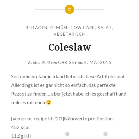
BEILAGEN
,
GEMÜSE
,
LOW CARB
,
SALAT
,
VEGETARISCH
Coleslaw
Veröffentlicht von
CHRISSY
am
2. MAI 2015
Seit meinem Jahr in Irland liebe ich diese Art Kohlsalat.
Allerdings ist es gar nicht so einfach, das perfekte
Rezept zu finden… aber jetzt habe ich es geschafft und
teile es mit euch
[yumprint-recipe id=’20‘]Nährwerte pro Portion:
452 kcal
11,6g KH