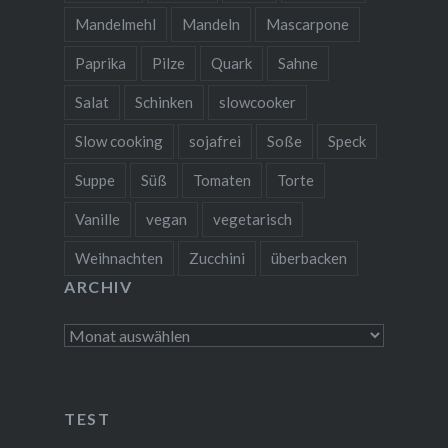
Mandelmehl
Mandeln
Mascarpone
Paprika
Pilze
Quark
Sahne
Salat
Schinken
slowcooker
❆
Slow cooking
sojafrei
Soße
Speck
Suppe
Süß
Tomaten
Torte
Vanille
vegan
vegetarisch
Weihnachten
Zucchini
überbacken
ARCHIV
Archiv
TEST