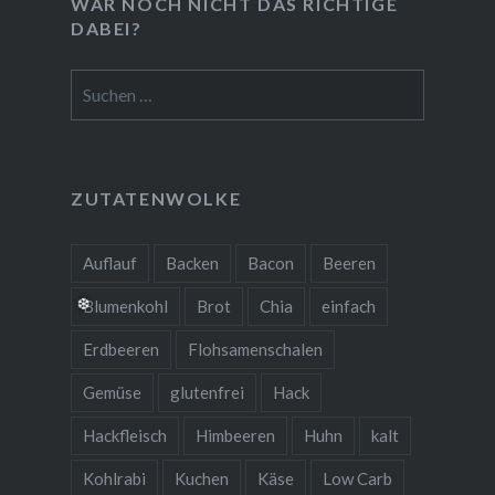
WAR NOCH NICHT DAS RICHTIGE
DABEI?
Suchen
nach:
ZUTATENWOLKE
Auflauf
Backen
Bacon
Beeren
Blumenkohl
Brot
Chia
einfach
Erdbeeren
Flohsamenschalen
Gemüse
glutenfrei
Hack
Hackfleisch
Himbeeren
Huhn
kalt
Kohlrabi
Kuchen
Käse
Low Carb