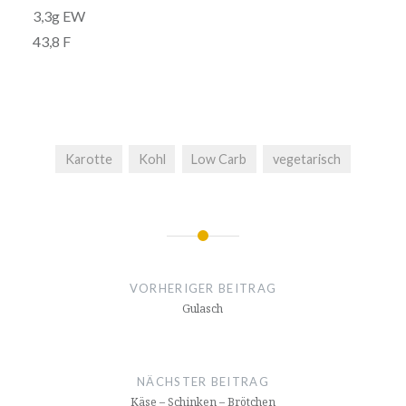
3,3g EW
43,8 F
Karotte
Kohl
Low Carb
vegetarisch
Beitragsnavigation
❅
❅
VORHERIGER BEITRAG
Gulasch
NÄCHSTER BEITRAG
Käse – Schinken – Brötchen