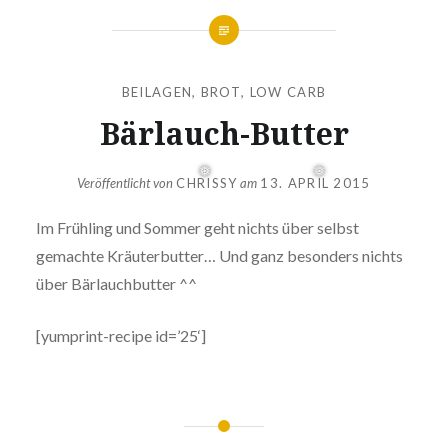
BEILAGEN
,
BROT
,
LOW CARB
Bärlauch-Butter
Veröffentlicht von
CHRISSY
am
13. APRIL 2015
Im Frühling und Sommer geht nichts über selbst
gemachte Kräuterbutter… Und ganz besonders nichts
über Bärlauchbutter ^^
[yumprint-recipe id=’25‘]
❅
❅
Beitragsnavigation