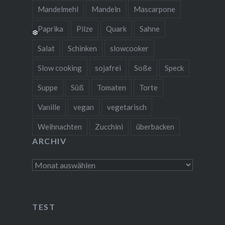
Mandelmehl
Mandeln
Mascarpone
Paprika
Pilze
Quark
Sahne
Salat
Schinken
slowcooker
Slow cooking
sojafrei
Soße
Speck
Suppe
Süß
Tomaten
Torte
Vanille
vegan
vegetarisch
Weihnachten
Zucchini
überbacken
ARCHIV
❆
Archiv
TEST