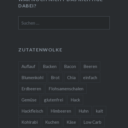
DABEI?
Suchen
nach:
ZUTATENWOLKE
❅
❆
Auflauf
Backen
Bacon
Beeren
Blumenkohl
Brot
Chia
einfach
Erdbeeren
Flohsamenschalen
Gemüse
glutenfrei
Hack
Hackfleisch
Himbeeren
Huhn
kalt
Kohlrabi
Kuchen
Käse
Low Carb