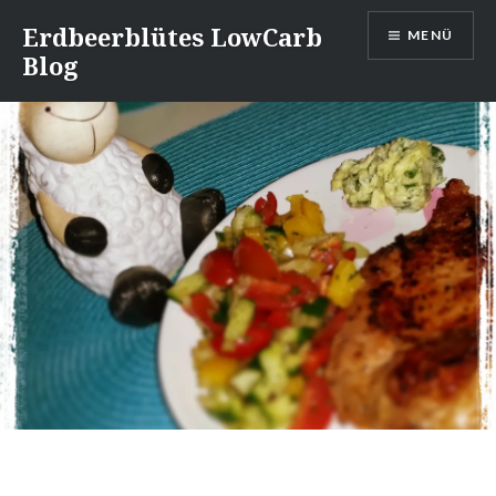
Direkt
Erdbeerblütes LowCarb
MENÜ
zum
Blog
Inhalt